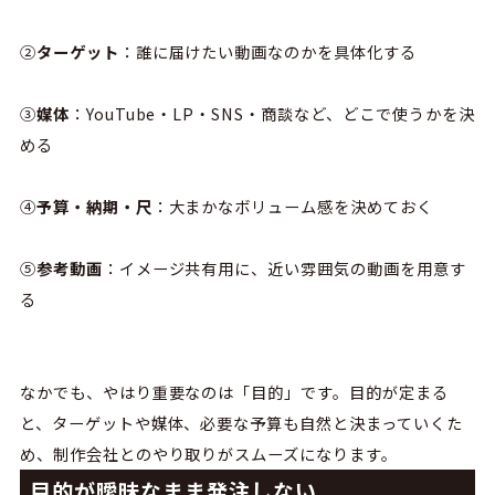
②
ターゲット
：誰に届けたい動画なのかを具体化する
③
媒体
：YouTube・LP・SNS・商談など、どこで使うかを決
める
④
予算・納期・尺
：大まかなボリューム感を決めておく
⑤
参考動画
：イメージ共有用に、近い雰囲気の動画を用意す
る
なかでも、やはり重要なのは「目的」です。目的が定まる
と、ターゲットや媒体、必要な予算も自然と決まっていくた
め、制作会社とのやり取りがスムーズになります。
目的が曖昧なまま発注しない