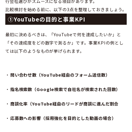
行会社選びがスムーズになる項目があります。
比較検討を始める前に、以下の
3
点を整理しておきましょう。
①YouTubeの目的と事業KPI
最初に決めるべきは、「
YouTube
で何を達成したいか」と
「その達成度をどの数字で測るか」です。事業
KPI
の例とし
ては以下のようなものが挙げられます。
問い合わせ数（YouTube経由のフォーム送信数）
指名検索数（Google検索で自社名が検索された回数）
商談化率（YouTube経由のリードが商談に進んだ割合
応募数への影響（採用強化を目的とした動画の場合）