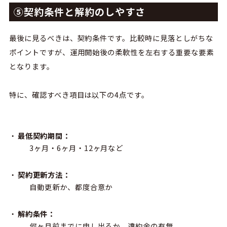
⑤契約条件と解約のしやすさ
最後に見るべきは、契約条件です。比較時に見落としがちな
ポイントですが、運用開始後の柔軟性を左右する重要な要素
となります。
特に、
確認すべき項目は以下の
4
点です。
最低契約期間：
3
ヶ月・
6
ヶ月・
12
ヶ月など
契約更新方法：
自動更新か、都度合意か
解約条件：
何ヶ月前までに申し出るか、違約金の有無