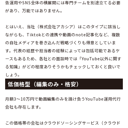
告運用や
SNS
全体の横展開には専門チームを別途立てる必要
があり、万能ではありません。
とはいえ、当社（株式会社アカシア）はこのタイプに該当し
ながらも、
Tiktok
との連携や動画の
note
記事化など、複数
の自社メディアを巻き込んだ戦略づくりも得意としていま
す。代表の経歴や担当者の経験によっては包括可能であるケ
ースもあるため、各社との面談時では「
YouTube以外に関す
る知識」がどの程度ありそうかもチェックしておくと良いで
しょう。
低価格型（編集のみ・格安）
月額
3
〜
10
万円で動画編集のみを請け負う
YouTube運用
代行
会社も存在します。
この価格帯の会社は
クラウドソーシングサービス（クラウド