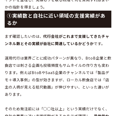
かの指針を得ましょう。
①実績数と自社に近い領域の支援実績があ
るか
まず確認したいのは、
代行会社がこれまで支援してきたチャ
ンネル数とその実績が自社に関連しているかどうか
です。
運用代行は業界ごとに成功パターンが異なり、
BtoB
企業と飲
食店では刺さる企画も投稿頻度もサムネイルの作り方も変わ
ります。例えば
BtoBやSaaS
企業のチャンネルでは「製品デ
モ＋導入事例」の型が効きますが、ローカル飲食店では「店
主の人柄が見える短尺動画」が伸びやすい、といった違いが
あります。
そのため発注前には
「
○○
社以上」という実績だけでなく、
自社の業界に近い支援経験があるかを必ず確認し、
具体的な