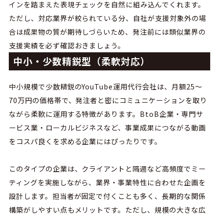
インを踏まえた表現チェックを自然に組み込んでくれます。
ただし、対応業界が絞られている分、自社が支援対象外の場
合は成果物の質が期待しづらいため、発注前には類似業界の
支援実績を必ず確認おきましょう。
中小・少数精鋭型（柔軟対応）
中小規模で少数精鋭の
YouTube
運用代行会社は、月額
25
〜
70
万円の価格帯で、発注者と密にコミュニケーションを取り
ながら柔軟に運用する特徴があります。
BtoB
企業・専門サ
ービス業・ローカルビジネスなど、事業成果につながる動画
をコスパ良くを求める企業にはぴったりです。
このタイプの企業は、
クライアントと隔週など高頻度で
ミー
ティング
を実施しながら、業界・事業特性に合わせた企画を
設計します。担当者が固定で付くことも多く、長期的な関係
構築がしやすい点もメリットです。ただし、規模の大きな広