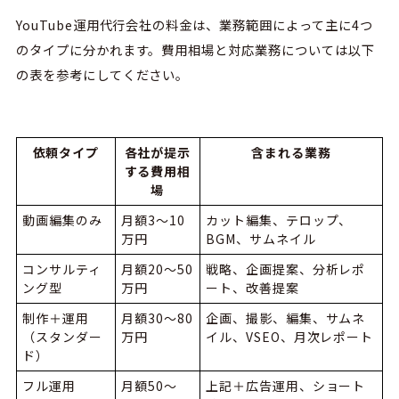
YouTube運用
代行会社の料金は、業務範囲によって主に
4つ
の
タイプに分かれます。費用相場と対応業務については以下
の表を参考にしてください。
依頼タイプ
各社が提示
含まれる業務
する費用相
場
動画編集のみ
月額3〜10
カット編集、テロップ、
万円
BGM、サムネイル
コンサルティ
月額20〜50
戦略、企画提案、分析レポ
ング型
万円
ート、改善提案
制作＋運用
月額30〜80
企画、撮影、編集、サムネ
（スタンダー
万円
イル、VSEO、月次レポート
ド）
フル運用
月額50〜
上記＋広告運用、ショート