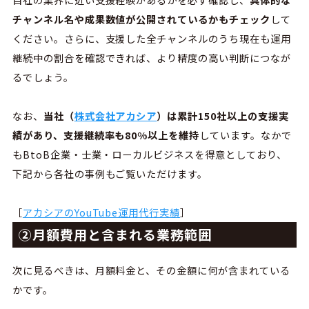
チャンネル名や成果数値が公開されているかもチェック
して
ください。さらに、支援した全チャンネルのうち現在も運用
継続中の割合を確認できれば、より精度の高い判断につなが
るでしょう。
なお、
当社（
株式会社アカシア
）
は累計
150
社以上の支援実
績があり、支援継続率も
80%
以上を維持
しています。なかで
も
BtoB企業・士業・ローカルビジネスを得意としており、
下記から各社の事例もご覧いただけます。
［
アカシアのYouTube運用代行実績
］
②月額費用と含まれる業務範囲
次に見るべきは、月額料金と、その金額に何が含まれている
かです。