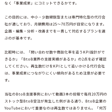
なく「事業成果」にコミットできるかです。
この目的には、中小・少数精鋭型または専門特化型の代行会
社が適しており、月額費用は
25
〜
70
万円が目安になります。
企画・編集・分析・改善までを一貫して対応するプランを選
ぶのが基本です。
比較時には、「問い合わせ数や商談化率を追う
KPI
設計がで
きるか」「
BtoB
業界の支援実績があるか」の
2
点を必ず確認
してください。再生数だけを
KPI
として追いかける代行会社
は、事業成果につながりにくい傾向があるため注意が必要で
す。
当社のBtoB支援事例において動画3本の投稿で毎月20万円の
ストック型BtoB受注が発生した例がある通り、BtoB企業の
YouTubeにおいて重要なのは再生数ではありません。「何万