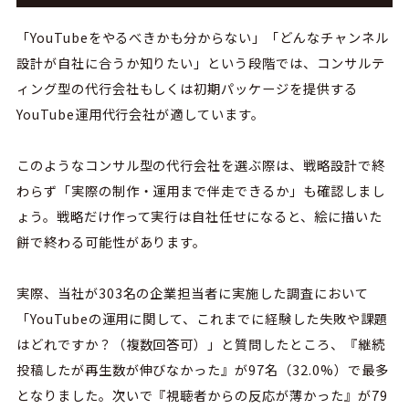
「
YouTube
をやるべきかも分からない」「どんなチャンネル
設計が自社に合うか知りたい」という段階では、コンサルテ
ィング型の代行会社もしくは初期パッケージを提供する
YouTube
運用代行会社が適しています。
このような
コンサル型の代行会社を選ぶ際は、戦略設計で終
わらず「実際の制作・運用まで伴走できるか」も確認しまし
ょう。戦略だけ作って実行は自社任せになると、絵に描いた
餅で終わる可能性があります。
実際、当社が
303
名の企業担当者に実施した調査において
「
YouTube
の運用に関して、これまでに経験した失敗や課題
はどれですか？（複数回答可）」と質問したところ、『継続
投稿したが再生数が伸びなかった』が
97
名（
32.0%
）で最多
となりました。次いで『視聴者からの反応が薄かった』が
79