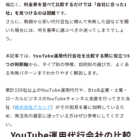
幅広く、
料金表を並べて比較するだけでは「自社に合った
1
社」を見つけるのは困難
です。
さらに、周囲から安い代行会社に頼んで失敗した話などを聞
いた場合には、何を基準に選ぶべきか迷ってしまうでしょ
う。
本記事では、
YouTube
運用代行会社を比較する際に役立つ
5
つの判断軸
から、タイプ別の特徴、目的別の選び方、よくあ
る失敗パターンまでわかりやすく解説します。
累計
150
社以上の
YouTube
運用代行や、
BtoB
企業・士業・
ローカルビジネスの
YouTube
チャンネル支援を行ってきた当
社（
株式会社アカシア
）がその知見を基に説明しているた
め、発注先の選定に迷っている方はぜひ参考にしてくださ
い。
YouTube運用代行会社の比較