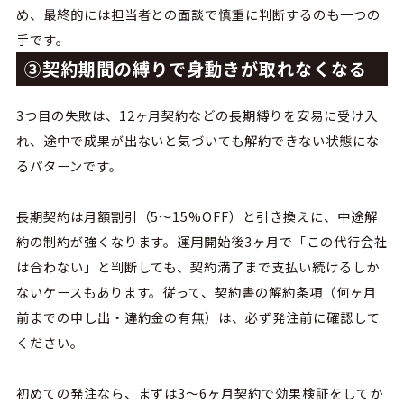
め、最終的には担当者との面談で慎重に判断するのも一つの
手です。
③契約期間の縛りで身動きが取れなくなる
3
つ目の失敗は、
12
ヶ月契約などの長期縛りを安易に受け入
れ、途中で成果が出ないと気づいても解約できない状態にな
るパターンです。
長期契約は月額割引（
5
〜
15%OFF
）と引き換えに、中途解
約の制約が強くなります。運用開始後
3
ヶ月で「この代行会社
は合わない」と判断しても、契約満了まで支払い続けるしか
ないケースもあります。従って、契約書の解約条項（何ヶ月
前までの申し出・違約金の有無）は、必ず発注前に確認して
ください。
初めての発注なら、まずは
3
〜
6
ヶ月契約で効果検証をしてか