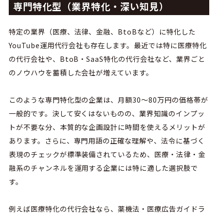
専門特化型（業界特化・深い知見）
特定の業界（医療、法律、金融、
BtoB
など）に特化した
YouTube
運用代行会社も存在します。最近では特に医療特化
の代行会社や、
BtoB・SaaS
特化の代行会社など、業界ごと
のノウハウを蓄積した会社が増えています。
このような専門特化型の企業は、
月額
30
〜
80
万円の価格帯が
一般的です。決して安くはないものの、業界知識のインプッ
トが不要な分、本質的な企画設計に時間を使えるメリットが
あります。さらに、専門用語の正確な理解や、法令に基づく
表現のチェックが標準装備されているため、医療・法律・金
融系のチャンネルを運用する企業には特に適した選択肢で
す。
例えば医療特化の代行会社なら、薬機法・医療広告ガイドラ