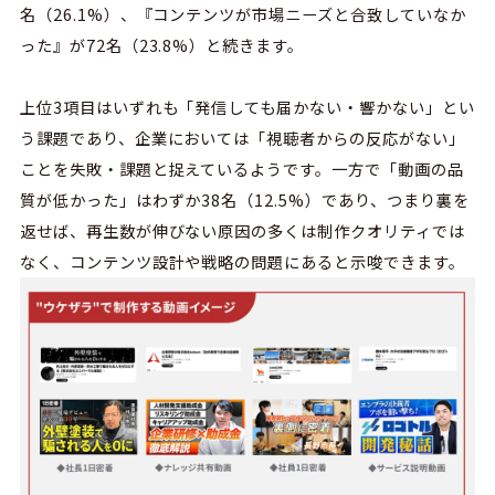
名（
26.1%
）、『コンテンツが市場ニーズと合致していなか
った』が
72
名（
23.8%
）と続きます。
上位
3
項目はいずれも「発信しても届かない・響かない」とい
う課題であり、企業においては「視聴者からの反応がない」
ことを失敗・課題と捉えているようです。一方で「動画の品
質が低かった」はわずか
38
名（
12.5%
）であり、つまり裏を
返せば、再生数が伸びない原因の多くは制作クオリティでは
なく、コンテンツ設計や戦略の問題にあると示唆できます。