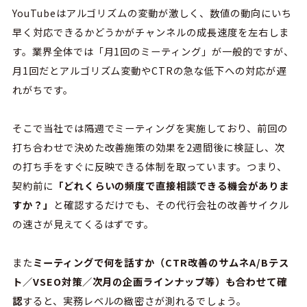
YouTube
はアルゴリズムの変動が激しく、数値の動向にいち
早く対応できるかどうかがチャンネルの成長速度を左右しま
す。業界全体では「月
1
回の
ミーティング
」が一般的ですが、
月
1回
だとアルゴリズム変動や
CTR
の急な低下への対応が遅
れがちです。
そこで
当社では隔週で
ミーティング
を実施しており、前回の
打ち合わせで決めた改善施策の効果を
2
週間後に検証し、次
の打ち手をすぐに反映できる体制を取っています。つまり、
契約前に
「どれくらいの頻度で
直接相談できる機会
がありま
すか？」
と確認するだけでも、その代行会社の改善サイクル
の速さが見えてくるはずです。
また
ミーティング
で何を話すか（
CTR
改善のサムネ
A/B
テス
ト／
VSEO
対策／次月の企画ラインナップ等）も合わせて確
認
すると、実務レベルの緻密さが測れるでしょう。