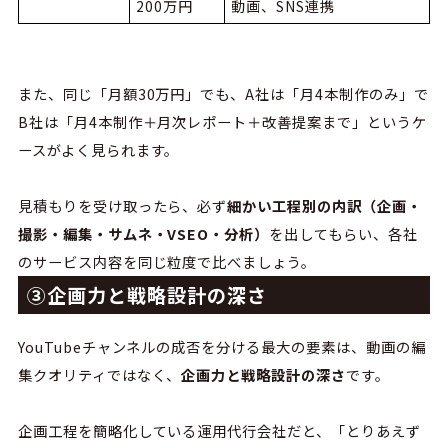
200万円
動画、SNS連携
また、
同じ「月額
30
万円」でも、
A
社は「月
4
本制作のみ」で
B
社は「月
4
本制作＋月次レポート＋改善提案まで」というケ
ースがよく見られます。
見積もりを受け取ったら、必ず
細かい工程別の内訳（企画・
撮影・編集・サムネ・
VSEO
・分析）
を出してもらい、各社
のサービス内容を同じ粒度で比べましょう。
③企画力と戦略設計の深さ
YouTube
チャンネルの成否を分ける最大の要素は、動画の編
集クオリティではなく、
企画力と戦略設計の深さ
です。
企画工程を簡略化している運用代行会社だと、「とりあえず