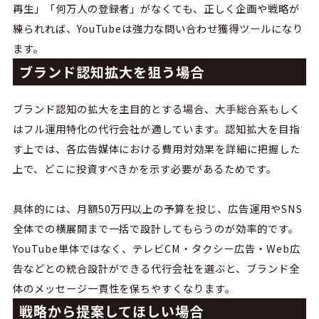
再生」「何万人の登録者」がなくても、正しく企画や戦略が
練られれば、YouTubeは強力な問い合わせ獲得ツールになり
ます。
ブランド認知拡大を狙う場合
ブランド認知の拡大を主目的とする場合、大手総合系もしく
はフル運用特化の代行会社が適しています。
認知拡大を目指
す上では、各広告媒体における費用対効果を詳細に把握した
上で、どこに投資すべきかを示す必要があるためです。
具体的には、月額
50
万円以上の予算を投じ、広告運用や
SNS
全体での横展開まで一括で設計してもらうのが効率的です。
YouTube
単体ではなく、テレビ
CM
・タクシー広告・
Web
広
告などとの統合設計ができる代行会社を選ぶと、ブランド全
体のメッセージ一貫性を保ちやすくなります。
戦略から提案してほしい場合