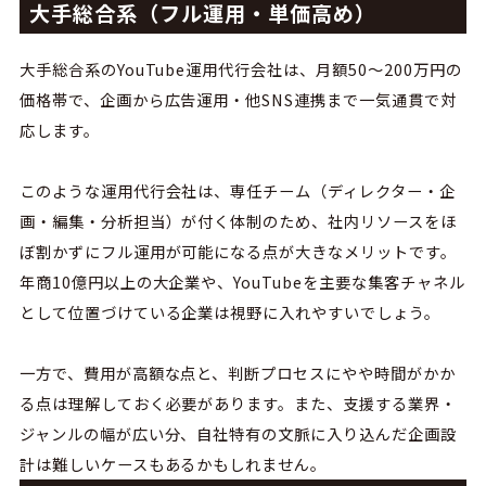
大手総合系（フル運用・単価高め）
大手総合系の
YouTube運
用代行会社は、月額
50
〜
200
万円の
価格帯で、企画から広告運用・他
SNS
連携まで一気通貫で対
応します。
このような運用代行会社は、
専任チーム（ディレクター・企
画・編集・分析担当）が付く体制のため、社内リソースをほ
ぼ割かずにフル運用が可能になる点が大きなメリットです。
年商
10
億円以上の大企業や、
YouTube
を主要な集客チャネル
として位置づけている企業は視野に入れやすいでしょう。
一方で、費用が高額な点と、判断プロセスにやや時間がかか
る点は理解しておく必要があります。また、支援する業界・
ジャンルの幅が広い分、自社特有の文脈に入り込んだ企画設
計は難しいケースもあるかもしれません。