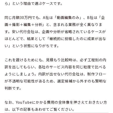
ら」という理由で選ぶケースです。
同じ月額
30
万円でも、
A
社は「動画編集のみ」、
B
社は「企
画＋撮影＋編集＋分析」と、含まれる業務が全く異なりま
す。安い代行会社は、企画や分析が省略されているケースが
ほとんどで、結果として「継続的に投稿したのに成果が出な
い」という状態になりがちです。
これを避けるためにも、
見積もり比較時は、必ず工程別の内
訳を出してもらい、各社のサービス内容を同じ粒度で比べる
ようにしましょう。内訳が出せない代行会社は、制作フロー
が不透明な可能性があるため、選定候補から外すのも賢明な
判断です。
なお、
YouTube
にかかる費用の全体像を押さえておきたい方
は、以下の記事もあわせてご覧ください。