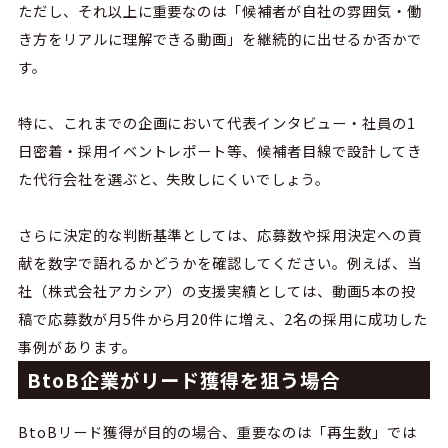
ただし、それ以上に重要なのは「候補者が自社の雰囲気・働
き方をリアルに理解できる動画」を継続的に出せるか否かで
す。
特に、これまでの
企画において代表インタビュー・社員の
1
日密着・採用イベントレポート等、候補者目線で設計してき
た代行会社を選ぶと、失敗しにくいでしょう。
さらに決定的な
判断基準としては、応募数や採用決定への貢
献を数字で語れるかどうかを確認してください。例えば、当
社（株式会社アカシア）の支援実績としては、動画
5
本の投
稿で応募数が月
5
件から月
20
件に増え、
2
名の採用に成功した
事例があります。
BtoB企業がリード獲得を狙う場合
BtoB
リード獲得が目的の場合、重要なのは「再生数」では