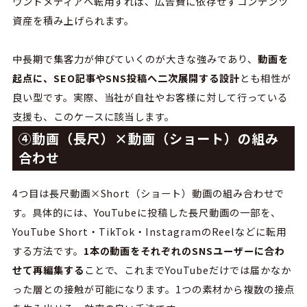
ウンドメディアへ転用すれば、広告費に依存せずコンテンツ
資産を積み上げられます。
中長期で集客力が伸びていくのが大きな強みであり、
動画を
起点に、SEO記事やSNS投稿へ二次展開する設計
とも相性が
良い型です。実際、当社が自社やお客様に対して行っている
支援も、このケースに該当します。
④動画（長尺）×動画（ショート）の組み
合わせ
4つ目は長尺動画×Short（ショート）動画の組み合わせで
す。具体的には、YouTubeに投稿した長尺動画の一部を、
YouTube Short・TikTok・InstagramのReelなどに転用
する方法です。
1本の動画をそれぞれのSNSユーザーに合わ
せて再編集する
ことで、これまでYouTubeだけでは届かなか
った層との接触が可能になります。1つの素材から複数の接点