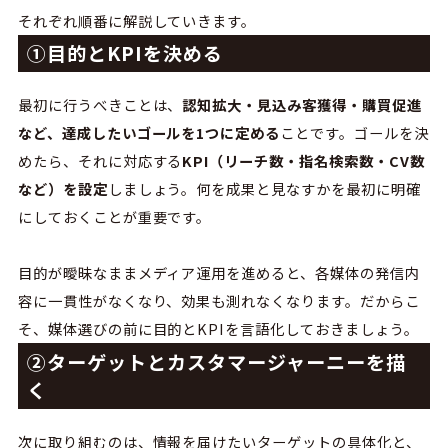
それぞれ順番に解説していきます。
①目的とKPIを決める
最初に行うべきことは、
認知拡大・見込み客獲得・購買促進
など、達成したいゴールを1つに定める
ことです。ゴールを決
めたら、それに対応する
KPI（リーチ数・指名検索数・CV数
など）を設定
しましょう。何を成果と見なすかを最初に明確
にしておくことが重要です。
目的が曖昧なままメディア運用を進めると、各媒体の発信内
容に一貫性がなくなり、効果も測れなくなります。だからこ
そ、媒体選びの前に目的とKPIを言語化しておきましょう。
②ターゲットとカスタマージャーニーを描
く
次に取り組むのは、情報を届けたいターゲットの具体化と、