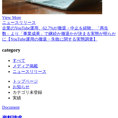
View More
ニュースリリース
企業のYouTube運用、62.7%が撤退・中止を経験。「再生
数」より「事業成果」で継続か撤退かが決まる実態が明らか
に【YouTube運用の撤退・失敗に関する実態調査】
category
すべて
メディア掲載
ニュースリリース
トップページ
お知らせ
カテゴリ未登録
実績
Document
資料請求